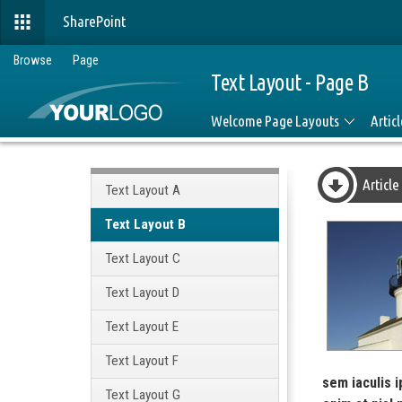
SharePoint
Browse
Page
Text Layout - Page B
Welcome Page Layouts
Artic
Article
Text Layout A
Text Layout B
Text Layout C
Text Layout D
Text Layout E
Text Layout F
sem iaculis i
Text Layout G