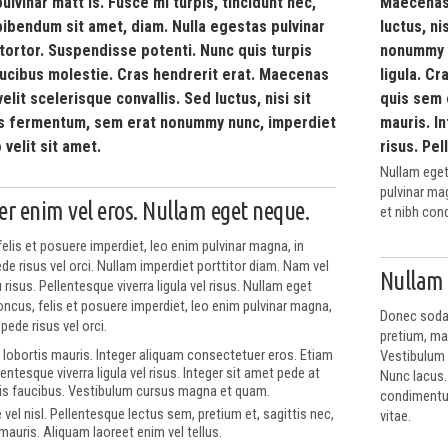
pulvinar matt is. Fusce mi turpis, tincidunt nec,
Maecenas 
 bibendum sit amet, diam. Nulla egestas pulvinar
luctus, n
 tortor. Suspendisse potenti. Nunc quis turpis
nonummy n
aucibus molestie. Cras hendrerit erat. Maecenas
ligula. C
velit scelerisque convallis. Sed luctus, nisi sit
quis sem 
s fermentum, sem erat nonummy nunc, imperdiet
mauris. I
velit sit amet.
risus. Pel
Nullam eget
pulvinar mag
r enim vel eros. Nullam eget neque.
et nibh con
elis et posuere imperdiet, leo enim pulvinar magna, in
de risus vel orci. Nullam imperdiet porttitor diam. Nam vel
Nullam 
risus. Pellentesque viverra ligula vel risus. Nullam eget
ncus, felis et posuere imperdiet, leo enim pulvinar magna,
Donec sodale
pede risus vel orci.
pretium, mag
lobortis mauris. Integer aliquam consectetuer eros. Etiam
Vestibulum e
lentesque viverra ligula vel risus. Integer sit amet pede at
Nunc lacus.
is faucibus. Vestibulum cursus magna et quam.
condimentum
vel nisl. Pellentesque lectus sem, pretium et, sagittis nec,
vitae.
 mauris. Aliquam laoreet enim vel tellus.