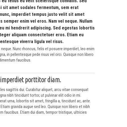
eu tellus eu velit scelerisque convallis. Sed
isi sit amet sodales fermentum, sem erat
unc, imperdiet tempus justo velit sit amet
ras semper enim vel eros. Nam vel neque. Nullam
eu mi hendrerit adipiscing. Sed egestas lobortis
nteger aliquam consectetuer eros. Etiam eu
lentesque viverra ligula vel risus.
 neque. Nunc rhoncus, felis et posuere imperdiet, leo enim
na, in pellentesque pede risus vel orci. Quisque non libero
dimentum faucibus.
imperdiet porttitor diam.
s sagittis dui. Curabitur aliquet, arcu vitae consequat
na nibh tincidunt tortor, ut pulvinar elit odio in mi.
rat urna, lobortis sit amet, fringilla a, tincidunt ac, ante.
 Etiam gravida augue sed leo. Quisque non libero et nibh
 faucibus. Etiam dui diam, tempor tristique, ultricies