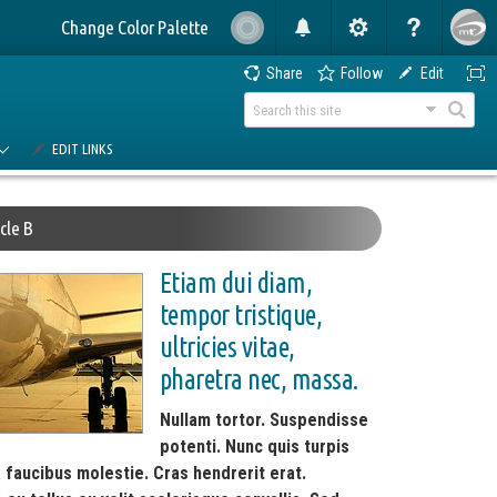
Change Color Palette
Share
Follow
Edit
EDIT LINKS
icle B
Etiam dui diam,
tempor tristique,
ultricies vitae,
pharetra nec, massa.
Nullam tortor. Suspendisse
potenti. Nunc quis turpis
a faucibus molestie. Cras hendrerit erat.