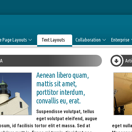
le Page Layouts
Text Layouts
Collaboration
Enterprise
 A
Art
Aenean libero quam,
mattis sit amet,
porttitor interdum,
convallis eu, erat.
Suspendisse volutpat, tellus
eget volutpat eleifend, augue
psum, id facilisis tortor elit et massa. Sed at
eget null