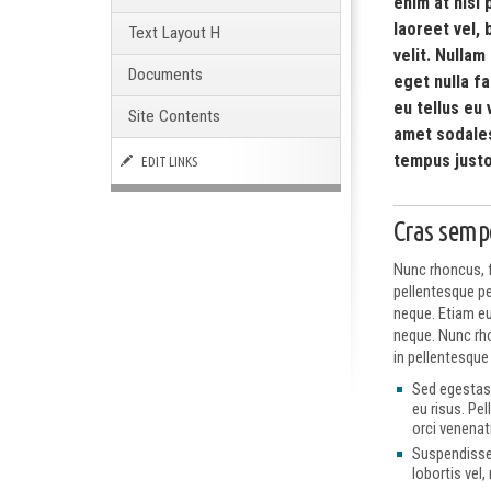
enim at nisl 
laoreet vel,
Text Layout H
velit. Nullam
Documents
eget nulla f
eu tellus eu 
Site Contents
amet sodale
tempus justo 
EDIT LINKS
Cras sempe
Nunc rhoncus, f
pellentesque pe
neque. Etiam eu 
neque. Nunc rho
in pellentesque 
Sed egestas 
eu risus. Pel
orci venenat
Suspendisse 
lobortis vel,